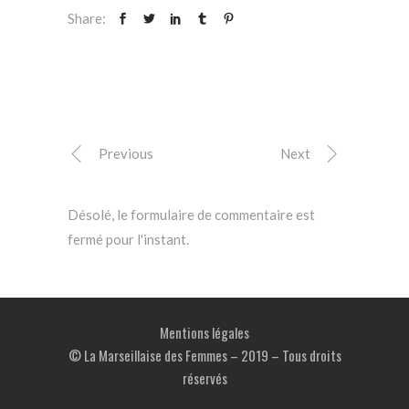
Share:
Previous
Next
Désolé, le formulaire de commentaire est
fermé pour l'instant.
Mentions légales
© La Marseillaise des Femmes – 2019 – Tous droits
réservés