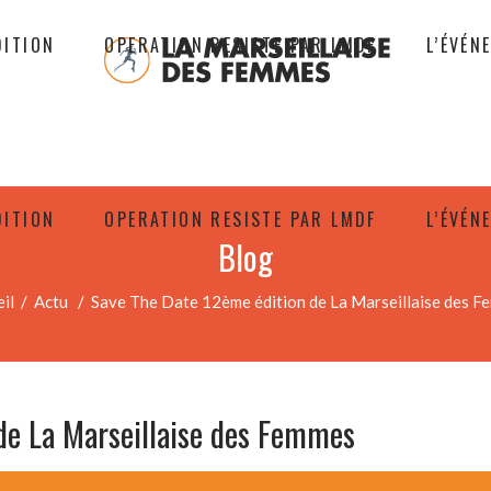
DITION
OPERATION RESISTE PAR LMDF
L’ÉVÉN
DITION
OPERATION RESISTE PAR LMDF
L’ÉVÉN
Blog
il
/
Actu
/
Save The Date 12ème édition de La Marseillaise des 
de La Marseillaise des Femmes