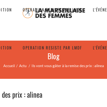
DITION
OPERATION RESISTE PAR LMDF
L’ÉVÉN
DITION
OPERATION RESISTE PAR LMDF
L’ÉVÉN
Blog
Accueil
/
Actu
/
Ils vont vous gâter à la remise des prix : alinea
 des prix : alinea